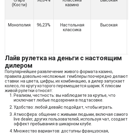
Craps
98,64%
Классика
Высокая
(Кости)
казино
б
Монополия
96,23%
Настольная
Высокая
классика
Лайв рулетка на деньги с настоящим
дилером
Популярнейшее развлечение живого формата казино,
правила довольно несложные: гемблеры поочередно делают
ставки: на цвета, цифры, их комбинацию, а дилер запускает
колесо, по кругу которого перемещается шарик. К плюсам
живой рулетки относят:
Реализм, честность: вы наблюдаете за крупье, что
исключает любые подозрения в подтасовке.
Удобство: любой девайс подойдет, чтобы играть.
Атмосфера: общение с живыми людьми, включая самого
live dealer, других пользователей, используя чат, создает
эффект пребывания в шикарном клубе.
Множество вариантов: доступны французская,