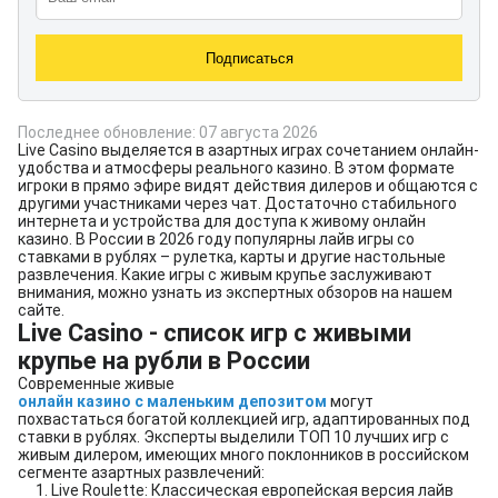
Последнее обновление: 07 августа 2026
Live Casino выделяется в азартных играх сочетанием онлайн-
удобства и атмосферы реального казино. В этом формате
игроки в прямо эфире видят действия дилеров и общаются с
другими участниками через чат. Достаточно стабильного
интернета и устройства для доступа к живому онлайн
казино. В России в 2026 году популярны лайв игры со
ставками в рублях – рулетка, карты и другие настольные
развлечения. Какие игры с живым крупье заслуживают
внимания, можно узнать из экспертных обзоров на нашем
сайте.
Live Casino - список игр с живыми
крупье на рубли в России
Современные живые
онлайн казино с маленьким депозитом
могут
похвастаться богатой коллекцией игр, адаптированных под
ставки в рублях. Эксперты выделили ТОП 10 лучших игр с
живым дилером, имеющих много поклонников в российском
сегменте азартных развлечений:
Live Roulette: Классическая европейская версия лайв