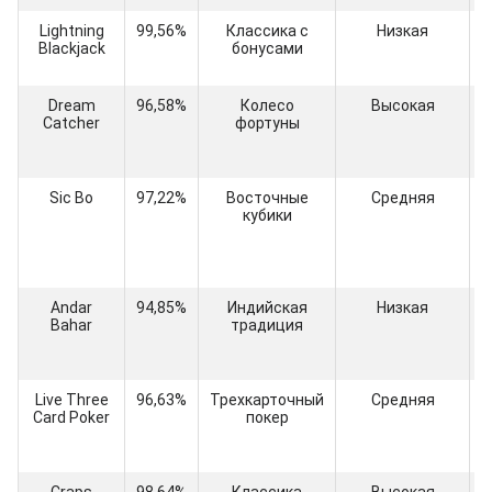
Lightning
99,56%
Классика с
Низкая
У
Blackjack
бонусами
Dream
96,58%
Колесо
Высокая
Catcher
фортуны
Sic Bo
97,22%
Восточные
Средняя
кубики
и
Andar
94,85%
Индийская
Низкая
Bahar
традиция
Live Three
96,63%
Трехкарточный
Средняя
С
Card Poker
покер