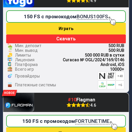
4.9
150 FS с промокодом
BONUS100FS
Играть
Скачать
Мин. депозит
500 RUB
Мин. вывод
500 RUB
Лимиты
500 000 RUB в сутки
Лицензия
Curacao № OGL/2024/169/0146
Платформа
Android, iOS
Всего игр
10000+
Провайдеры
+48
Платежные системы
+6
НОВОЕ
#10
Flagman
4.6
150 FS с промокодом
FORTUNETIME