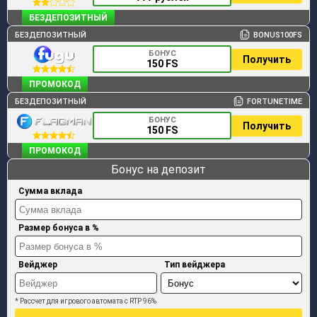
БЕЗДЕПОЗИТНЫЙ
БЕЗДЕПОЗИТНЫЙ
BONUS100FS
БОНУС
Получить
150 FS
ПРОМОКОД
БЕЗДЕПОЗИТНЫЙ
FORTUNETIME
БОНУС
Получить
150 FS
ПРОМОКОД
Бонус на депозит
Сумма вклада
Размер бонуса в %
Вейджер
Тип вейджера
* Рассчет для игрового автомата с RTP 96%