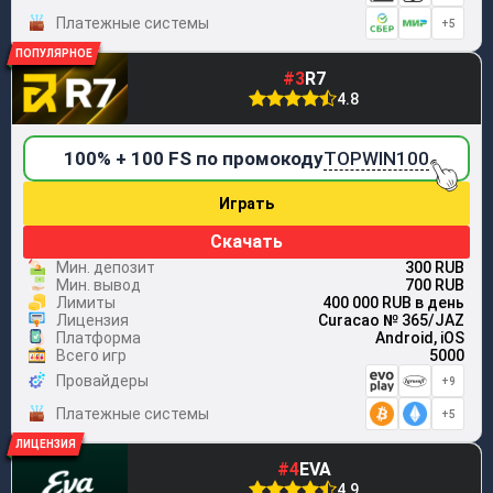
Платежные системы
+5
ПОПУЛЯРНОЕ
#3
R7
4.8
100% + 100 FS по промокоду
TOPWIN100
Играть
Скачать
Мин. депозит
300 RUB
Мин. вывод
700 RUB
Лимиты
400 000 RUB в день
Лицензия
Curacao № 365/JAZ
Платформа
Android, iOS
Всего игр
5000
Провайдеры
+9
Платежные системы
+5
ЛИЦЕНЗИЯ
#4
EVA
4.9