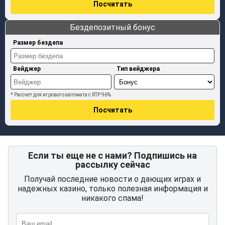
Бездепозитный бонус
Размер бездепа
Вейджер
Тип вейджера
* Рассчет для игрового автомата с RTP 96%
Если ты еще не с нами? Подпишись на
рассылку сейчас
Получай последние новости о дающих играх и
надежных казино, только полезная информация и
никакого спама!