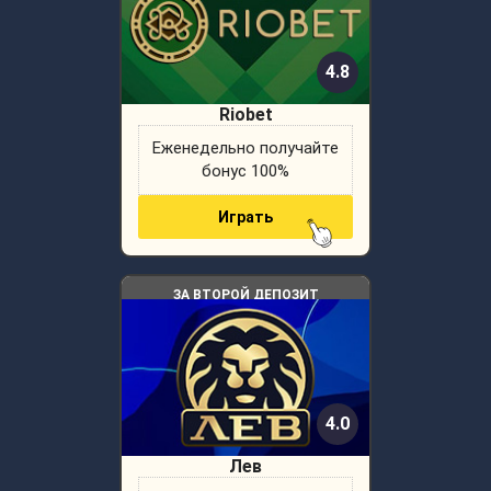
4.8
Riobet
Еженедельно получайте
бонус 100%
Играть
ЗА ВТОРОЙ ДЕПОЗИТ
4.0
Лев