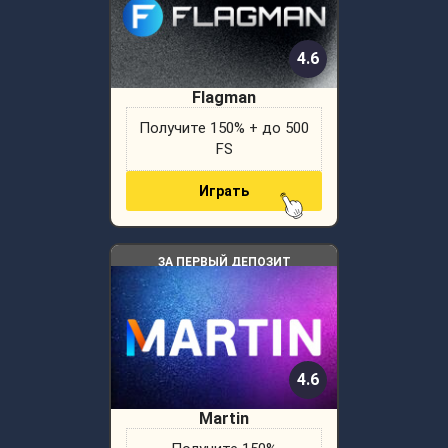
4.6
Flagman
Получите 150% + до 500
FS
Играть
ЗА ПЕРВЫЙ ДЕПОЗИТ
4.6
Martin