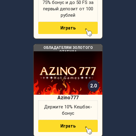
75% бонус и до 50 FS за
первый депозит от 100
рублей
Играть
ОБЛАДАТЕЛЯМ ЗОЛОТОГО
СТАТУСА
2.0
Azino777
Держите 10% Кешбэк-
бонус
Играть