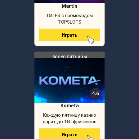
Martin
150 FS с промокодом
TOPSLOTS
Играть
БОНУС ПЯТНИЦЫ
4.6
Kometa
Каждую пятницу казино
дарит до 150 фриспинов
Играть