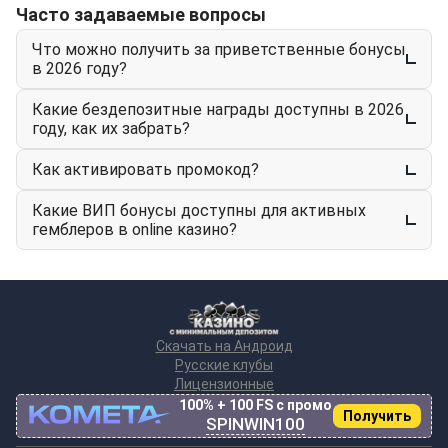
Часто задаваемые вопросы
Что можно получить за приветственные бонусы
в 2026 году?
Какие бездепозитные награды доступны в 2026
Награда часто содержит бесплатные вращения,
году, как их забрать?
деньги на дополнительный баланс или баллы,
учитывающиеся в программе лояльности.
Как активировать промокод?
Вознаграждения предоставляются после
Бездеп предоставляется всем без вклада, чтобы
регистрации и могут помочь новичкам начать
его получить, нужно быть активным на
играть без вложений. Но важно отметить, что
Какие ВИП бонусы доступны для активных
платформе: делать ставки, участвовать в
Промокоды без депозита становятся
выигрыш с фриспинов или бонусных денег
гемблеров в online казино?
ежедневных турнирах, мониторить акции. Часто
популярными среди участников, для их активации
подлежит отыгрышу перед снятием.
администрация предлагает подарки на День
необходимо ввести символы, которые
Рождения, а также поощрения за заполнение
предоставляется на сайтах платформ, в соцсетях,
Активным участникам предоставляют
личных данных в профиле. В программе
рассылках или на форумах. В 2026 году гемблеры
уникальные награды, которые включают:
лояльности игроки могут получать
смогут использовать bonus коды для получения
повышенные кэшбэки;
дополнительные выгоды при достижении новых
фриспинов или других выгод при регистрации.
эксклюзивные подарки;
уровней, включая бесплатные вращения и даже
бесплатные вращения;
Внимательно читайте правила, так как активация
Скачать на Андроид
участие в турнирах.
реальные деньги без отыгрыша.
бывает автоматической или ручной.
Русские клубы
Также возможно получение реальных денег без
Лицензионные
отыгрыша, сниженные ограничения на вывод
Live Casino
100% + 100 FS с промо
средств и улучшенные условия для обработки
Получить
SPINWIN100
Рейтинг казино
заявок.