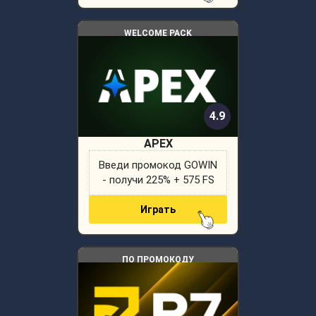
WELCOME PACK
4.9
APEX
Введи промокод GOWIN
- получи 225% + 575 FS
Играть
ПО ПРОМОКОДУ