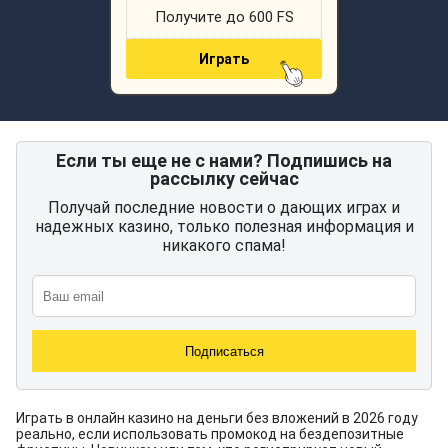
Получите до 600 FS
Играть
Если ты еще не с нами? Подпишись на
рассылку сейчас
Получай последние новости о дающих играх и
надежных казино, только полезная информация и
никакого спама!
Играть в онлайн казино на деньги без вложений в 2026 году
реально, если использовать промокод на бездепозитные