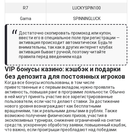
R7
LUCKYSPIN100
Gama
SPINNINGLUCK
Достаточно скопировать промокод или купон,
ввести его в специальное поле при регистрации —
активация происходит автоматически. Будьте
внимательны, так как в других интернет клубах
активация бывает ручной, поэтому читайте
правила перед введением кода
VIP бонусы казино: кэшбэк и подарки
без депозита для постоянных игроков
Когда все бонусы использованы, в том числе
приветственные и с первым вкладом, нужно проявлять
активность, повышая ранг в программе лояльности. Обычно
в ней могут принять участие все зарегистрированные
пользователи, если часто делают ставки. За достижение
нового уровня вознаграждают как бесплатными
вращениями, так и реальными деньгами в рублях. Также
возможно получение физических призов, участия в
эксклюзивных турнирах, снижение ограничений на снятие
средств, ускоренную обработку заявки, повышенный кэшбэк,
что важно, если проигрыши преобладают над победами.