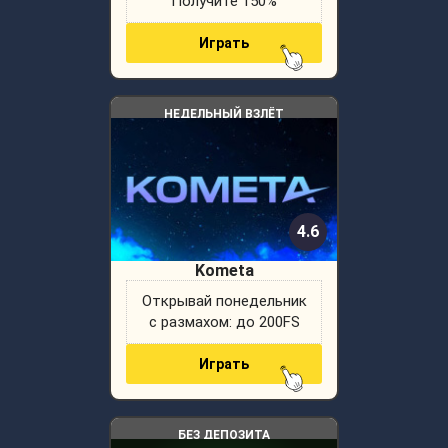
Получите 150%
Играть
НЕДЕЛЬНЫЙ ВЗЛЁТ
4.6
Kometa
Открывай понедельник
с размахом: до 200FS
Играть
БЕЗ ДЕПОЗИТА