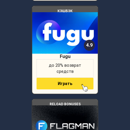
КЭШБЭК
4.9
Fugu
до 20% возврат
средств
Играть
RELOAD BONUSES