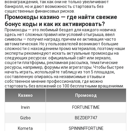
вознаграждения, так как они не только увеличивают
банкролл, но и дают возможность стартовать без
существенных финансовых рисков.
Промокоды казино — где найти свежие
бонус коды и как их активировать?
Промокоды — это любимый бездеп для каждого новичка:
здесь нет сложных правил или условий отыгрыша, ввел
символы — получил награду, причем ее активация часто
автоматическая. Но у пользователей возникают большие
сложности с нахождением промо материалов, поэтому наши
эксперты рекомендуют искать актуальные промокоды на
следующих ресурсах: официальный сайт или зеркало,
соцсети платформы, рекламная рассылка, тематические
ресурсы, например, форумы или агрегаторы. Чтобы быстрее
начать играть, используйте таблицу из топ 5 площадок,
составленную опираясь на независимые отзывы и
собственное мнение профессионалов, где можно
стартовать без вложений со 100 бесплатными вращениями.
Казино
Промокод
Irwin
FORTUNETIME
Gizbo
BEZDEP747
Kometa
SPINNINFFORTUNE